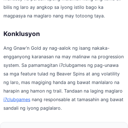
bilis ng laro ay angkop sa iyong istilo bago ka
magpasya na maglaro nang may totoong taya.
Konklusyon
Ang Gnaw’n Gold ay nag-aalok ng isang nakaka-
engganyong karanasan na may malinaw na progression
system. Sa pamamagitan i7clubgames ng pag-unawa
sa mga feature tulad ng Beaver Spins at ang volatility
ng laro, mas magiging handa ang bawat manlalaro na
harapin ang hamon ng trail. Tandaan na laging maglaro
i7clubgames
nang responsable at tamasahin ang bawat
sandali ng iyong paglalaro.