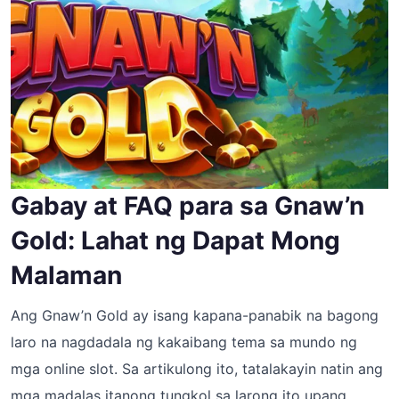
Gabay at FAQ para sa Gnaw’n
Gold: Lahat ng Dapat Mong
Malaman
Ang Gnaw’n Gold ay isang kapana-panabik na bagong
laro na nagdadala ng kakaibang tema sa mundo ng
mga online slot. Sa artikulong ito, tatalakayin natin ang
mga madalas itanong tungkol sa larong ito upang