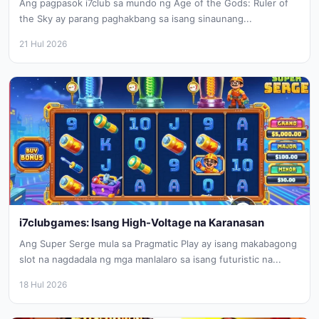
Ang pagpasok i7club sa mundo ng Age of the Gods: Ruler of
the Sky ay parang paghakbang sa isang sinaunang...
21 Hul 2026
i7clubgames: Isang High-Voltage na Karanasan
Ang Super Serge mula sa Pragmatic Play ay isang makabagong
slot na nagdadala ng mga manlalaro sa isang futuristic na...
18 Hul 2026