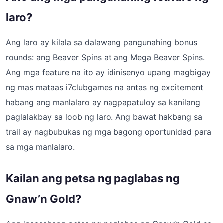
laro?
Ang laro ay kilala sa dalawang pangunahing bonus
rounds: ang Beaver Spins at ang Mega Beaver Spins.
Ang mga feature na ito ay idinisenyo upang magbigay
ng mas mataas i7clubgames na antas ng excitement
habang ang manlalaro ay nagpapatuloy sa kanilang
paglalakbay sa loob ng laro. Ang bawat hakbang sa
trail ay nagbubukas ng mga bagong oportunidad para
sa mga manlalaro.
Kailan ang petsa ng paglabas ng
Gnaw’n Gold?