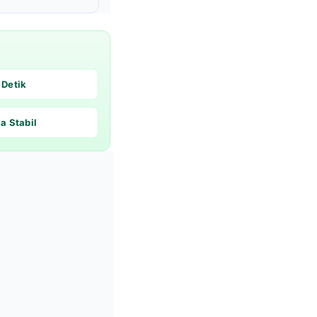
 Detik
a Stabil