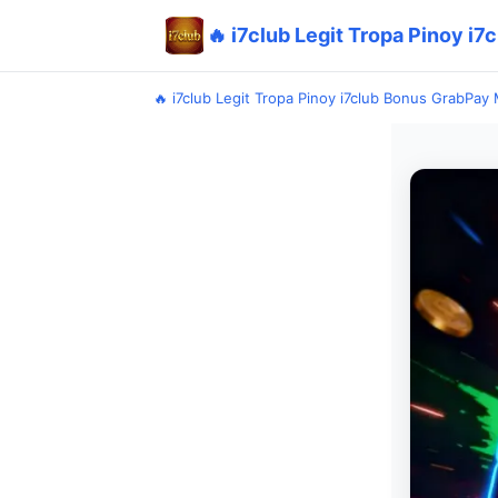
🔥 i7club Legit Tropa Pinoy 
🔥 i7club Legit Tropa Pinoy i7club Bonus GrabPa