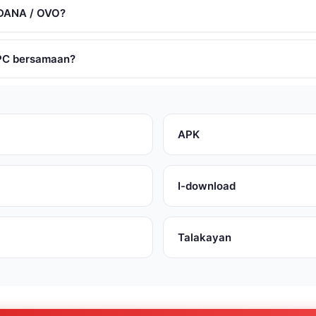
i DANA / OVO?
 PC bersamaan?
APK
I-download
Talakayan