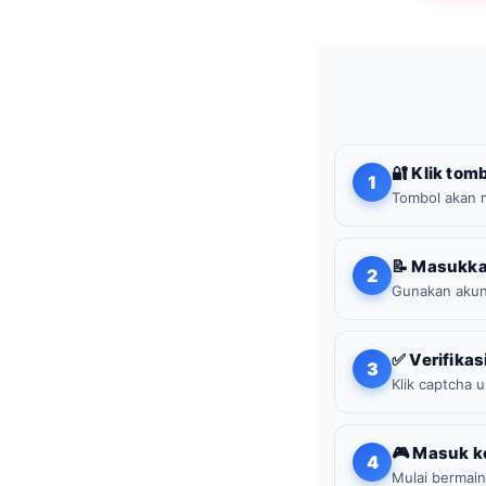
🔐 Klik tom
1
Tombol akan m
📝 Masukk
2
Gunakan akun 
✅ Verifikas
3
Klik captcha 
🎮 Masuk k
4
Mulai bermai