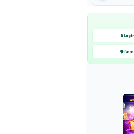
🔒 Log
🛡️ Dat