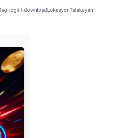
ag-login
I-download
Lokasyon
Talakayan