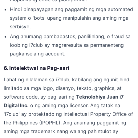
Hindi pinapayagan ang paggamit ng mga automated
system o 'bots' upang manipulahin ang aming mga
serbisyo.
Ang anumang pambabastos, panlilinlang, o fraud sa
loob ng i7club ay magreresulta sa permanenteng
pagkansela ng account.
6. Intelektwal na Pag-aari
Lahat ng nilalaman sa i7club, kabilang ang ngunit hindi
limitado sa mga logo, disenyo, teksto, graphics, at
software code, ay pag-aari ng
Teknolohiya Juan i7
Digital Inc.
o ng aming mga licensor. Ang tatak na
'i7club' ay protektado ng Intellectual Property Office of
the Philippines (IPOPHL). Ang anumang paggamit ng
aming mga trademark nang walang pahintulot ay