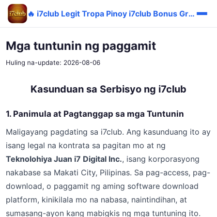
🔥 i7club Legit Tropa Pinoy i7club Bonus GrabPay Maswerte
Mga tuntunin ng paggamit
Huling na-update: 2026-08-06
Kasunduan sa Serbisyo ng i7club
1. Panimula at Pagtanggap sa mga Tuntunin
Maligayang pagdating sa i7club. Ang kasunduang ito ay
isang legal na kontrata sa pagitan mo at ng
Teknolohiya Juan i7 Digital Inc.
, isang korporasyong
nakabase sa Makati City, Pilipinas. Sa pag-access, pag-
download, o paggamit ng aming software download
platform, kinikilala mo na nabasa, naintindihan, at
sumasang-ayon kang mabigkis ng mga tuntuning ito.