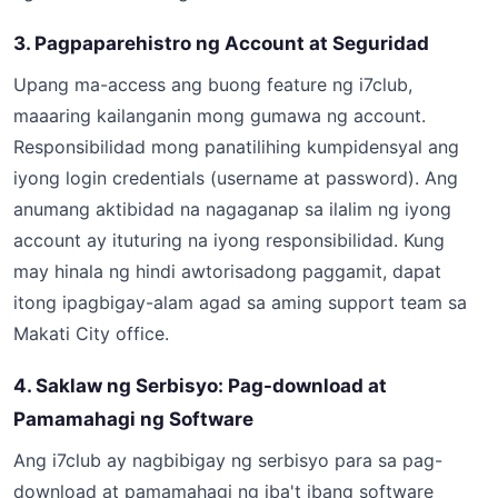
3. Pagpaparehistro ng Account at Seguridad
Upang ma-access ang buong feature ng i7club,
maaaring kailanganin mong gumawa ng account.
Responsibilidad mong panatilihing kumpidensyal ang
iyong login credentials (username at password). Ang
anumang aktibidad na nagaganap sa ilalim ng iyong
account ay ituturing na iyong responsibilidad. Kung
may hinala ng hindi awtorisadong paggamit, dapat
itong ipagbigay-alam agad sa aming support team sa
Makati City office.
4. Saklaw ng Serbisyo: Pag-download at
Pamamahagi ng Software
Ang i7club ay nagbibigay ng serbisyo para sa pag-
download at pamamahagi ng iba't ibang software