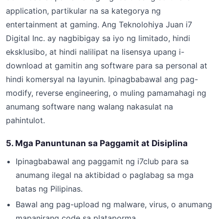
application, partikular na sa kategorya ng
entertainment at gaming. Ang Teknolohiya Juan i7
Digital Inc. ay nagbibigay sa iyo ng limitado, hindi
eksklusibo, at hindi nalilipat na lisensya upang i-
download at gamitin ang software para sa personal at
hindi komersyal na layunin. Ipinagbabawal ang pag-
modify, reverse engineering, o muling pamamahagi ng
anumang software nang walang nakasulat na
pahintulot.
5. Mga Panuntunan sa Paggamit at Disiplina
Ipinagbabawal ang paggamit ng i7club para sa
anumang ilegal na aktibidad o paglabag sa mga
batas ng Pilipinas.
Bawal ang pag-upload ng malware, virus, o anumang
mapanirang code sa plataporma.