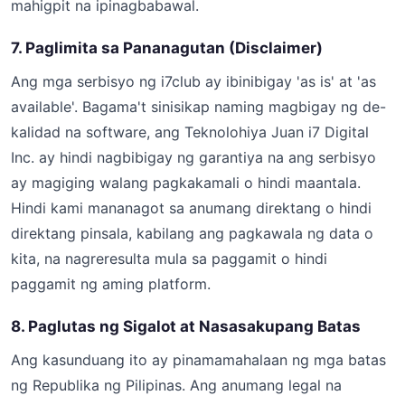
mahigpit na ipinagbabawal.
7. Paglimita sa Pananagutan (Disclaimer)
Ang mga serbisyo ng i7club ay ibinibigay 'as is' at 'as
available'. Bagama't sinisikap naming magbigay ng de-
kalidad na software, ang Teknolohiya Juan i7 Digital
Inc. ay hindi nagbibigay ng garantiya na ang serbisyo
ay magiging walang pagkakamali o hindi maantala.
Hindi kami mananagot sa anumang direktang o hindi
direktang pinsala, kabilang ang pagkawala ng data o
kita, na nagreresulta mula sa paggamit o hindi
paggamit ng aming platform.
8. Paglutas ng Sigalot at Nasasakupang Batas
Ang kasunduang ito ay pinamamahalaan ng mga batas
ng Republika ng Pilipinas. Ang anumang legal na