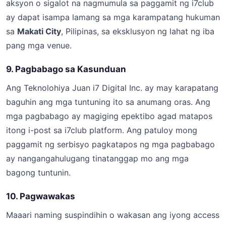
aksyon o sigalot na nagmumula sa paggamit ng i7club
ay dapat isampa lamang sa mga karampatang hukuman
sa
Makati City
, Pilipinas, sa eksklusyon ng lahat ng iba
pang mga venue.
9. Pagbabago sa Kasunduan
Ang Teknolohiya Juan i7 Digital Inc. ay may karapatang
baguhin ang mga tuntuning ito sa anumang oras. Ang
mga pagbabago ay magiging epektibo agad matapos
itong i-post sa i7club platform. Ang patuloy mong
paggamit ng serbisyo pagkatapos ng mga pagbabago
ay nangangahulugang tinatanggap mo ang mga
bagong tuntunin.
10. Pagwawakas
Maaari naming suspindihin o wakasan ang iyong access