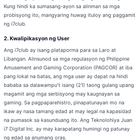
Kung hindi ka sumasang-ayon sa alinman sa mga
probisyong ito, mangyaring huwag ituloy ang paggamit
ng i7club.
2. Kwalipikasyon ng User
Ang i7club ay isang plataporma para sa Laro at
Libangan. Alinsunod sa mga regulasyon ng Philippine
Amusement and Gaming Corporation (PAGCOR) at iba
pang lokal na batas, ang mga user ay dapat na hindi
bababa sa dalawampu't isang (21) taong gulang upang
magamit ang mga serbisyong may kaugnayan sa
gaming. Sa pagpaparehistro, pinapatunayan mo na
ikaw ay nasa tamang edad at may legal na kapasidad
na pumasok sa kasunduang ito. Ang Teknolohiya Juan
i7 Digital Inc. ay may karapatang humingi ng patunay
ng edad sa anumang oras.